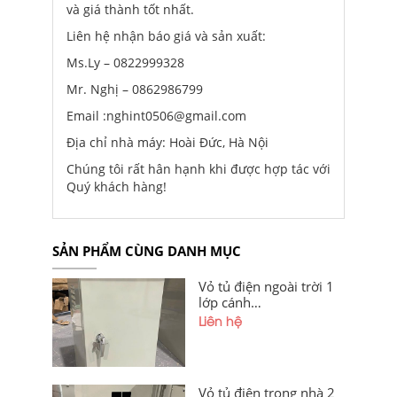
và giá thành tốt nhất.
Liên hệ nhận báo giá và sản xuất:
Ms.Ly – 0822999328
Mr. Nghị – 0862986799
Email :nghint0506@gmail.com
Địa chỉ nhà máy: Hoài Đức, Hà Nội
Chúng tôi rất hân hạnh khi được hợp tác với
Quý khách hàng!
SẢN PHẨM CÙNG DANH MỤC
Vỏ tủ điện ngoài trời 1
lớp cánh
400x300x200x1,2mm
Liên hệ
sơn tĩnh điện có hèm
chống bụi, mái che giá
tốt tại xưởng Hà Nội và
Hải Phòng
Vỏ tủ điện trong nhà 2