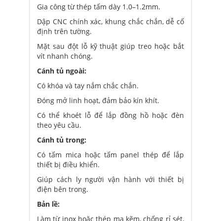
Gia công từ thép tấm dày 1.0–1.2mm.
Dập CNC chính xác, khung chắc chắn, dễ cố
định trên tường.
Mặt sau đột lỗ kỹ thuật giúp treo hoặc bắt
vít nhanh chóng.
Cánh tủ ngoài:
Có khóa và tay nắm chắc chắn.
Đóng mở linh hoạt, đảm bảo kín khít.
Có thể khoét lỗ để lắp đồng hồ hoặc đèn
theo yêu cầu.
Cánh tủ trong:
Có tấm mica hoặc tấm panel thép để lắp
thiết bị điều khiển.
Giúp cách ly người vận hành với thiết bị
điện bên trong.
Bản lề:
Làm từ inox hoặc thép mạ kẽm, chống rỉ sét,