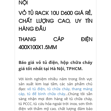
NỘI
VỎ TỦ RACK 10U D600 GIÁ RẺ,
CHẤT LƯỢNG CAO, UY TÍN
HÀNG ĐẦU
THANG CÁP ĐIỆN
400X100X1.5MM
Báo giá vỏ tủ điện, hộp chữa cháy
giá tốt nhất tại Hà Nội, TPHCM.
Với kinh nghiệm nhiều năm trong lĩnh vực
sản xuất kim loại tấm, các sản phẩm chủ
đạo:
vỏ tủ điện
,
tủ chữa cháy
,
thang máng
cáp
,
tủ để bình chữa cháy
…Chúng tôi sẵn
sàng nhận mọi đơn hàng về tủ chữa cháy,
tủ PCCC, tủ cứu hỏa ngoài trời inox, sơn tĩnh
điện với thẩm mỹ cao, chất lượng đảm bảo