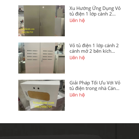
Xu Hướng Ứng Dụng Vỏ
tủ điện 1 lớp cánh 2
Cánh Mở 2 Bên
Liên hệ
1800x1200x350x1.5mm
Vỏ tủ điện 1 lớp cánh 2
cánh mở 2 bên kích
thước
Liên hệ
1600x1200x350x1,5mm
sơn tĩnh điện cánh
ngoài khoét lỗ có thanh
gá lắp thiết bị giá tốt tại
Giải Pháp Tối Ưu Với Vỏ
xưởng Hà Nội và Điện
tủ điện trong nhà Cánh
Biên
Ngoài Mica
Liên hệ
250x400x200x1mm