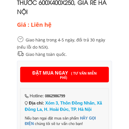
THƯỚC 600X400X250, GIÁ RẺ HÀ
NỘI
Giá : Liên hệ
Giao hàng trong 4-5 ngày, đổi trả 30 ngày
(nếu lỗi do NSX).
Giao hàng toàn quốc.
ĐẶT MUA NGAY
( TƯ VẤN MIỄN
PHÍ)
Hotline:
0862986799
Địa chỉ:
Xóm 3, Thôn Đồng Nhân, Xã
Đông La, H. Hoài Đức, TP. Hà Nội
Nếu bạn ngại đặt mua sản phẩm
HÃY GỌI
ĐIỆN
chúng tôi sẽ tư vấn cho bạn!