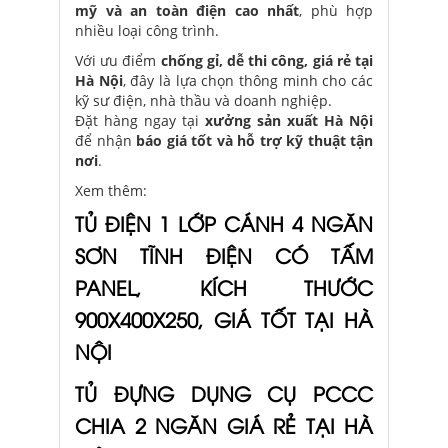
mỹ và an toàn điện cao nhất
, phù hợp
nhiều loại công trình.
Với ưu điểm
chống gỉ, dễ thi công, giá rẻ tại
Hà Nội
, đây là lựa chọn thông minh cho các
kỹ sư điện, nhà thầu và doanh nghiệp.
Đặt hàng ngay tại
xưởng sản xuất Hà Nội
để nhận
báo giá tốt và hỗ trợ kỹ thuật tận
nơi
.
Xem thêm:
TỦ ĐIỆN 1 LỚP CÁNH 4 NGĂN
SƠN TĨNH ĐIỆN CÓ TẤM
PANEL, KÍCH THƯỚC
900X400X250, GIÁ TỐT TẠI HÀ
NỘI
TỦ ĐỰNG DỤNG CỤ PCCC
CHIA 2 NGĂN GIÁ RẺ TẠI HÀ