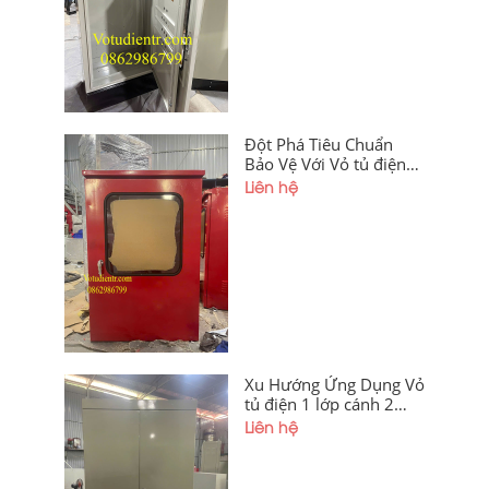
trong khoét lỗ, hèm
chống bụi, cánh ngoài
mica giá tốt tại xưởng
Hà Nội và Hải Phòng
Đột Phá Tiêu Chuẩn
Bảo Vệ Với Vỏ tủ điện
ngoài trời cánh mica
Liên hệ
Màu Đỏ
1200x400x250x1.2mm
Xu Hướng Ứng Dụng Vỏ
tủ điện 1 lớp cánh 2
Cánh Mở 2 Bên
Liên hệ
1800x1200x350x1.5mm