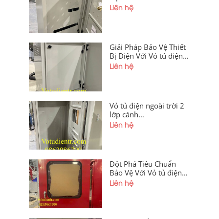
1200x600x300x1,2mm
Liên hệ
Sơn Tĩnh Điện Giá Tốt
Tại Xưởng Hà Nội Và
Hải Phòng
Giải Pháp Bảo Vệ Thiết
Bị Điện Với Vỏ tủ điện
ngoài trời 2 lớp cánh
Liên hệ
1200x600x250mm
Vỏ tủ điện ngoài trời 2
lớp cánh
1400x600x250x1,2mm
Liên hệ
sơn tĩnh điện có tấm
panel, chân đế, cánh
trong khoét lỗ, hèm
chống bụi, cánh ngoài
Đột Phá Tiêu Chuẩn
mica giá tốt tại xưởng
Bảo Vệ Với Vỏ tủ điện
Hà Nội và Hải Phòng
ngoài trời cánh mica
Liên hệ
Màu Đỏ
1200x400x250x1.2mm