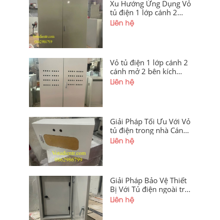
Xu Hướng Ứng Dụng Vỏ
tủ điện 1 lớp cánh 2
Cánh Mở 2 Bên
Liên hệ
1800x1200x350x1.5mm
Vỏ tủ điện 1 lớp cánh 2
cánh mở 2 bên kích
thước
Liên hệ
1600x1200x350x1,5mm
sơn tĩnh điện cánh
ngoài khoét lỗ có thanh
gá lắp thiết bị giá tốt tại
Giải Pháp Tối Ưu Với Vỏ
xưởng Hà Nội và Điện
tủ điện trong nhà Cánh
Biên
Ngoài Mica
Liên hệ
250x400x200x1mm
Giải Pháp Bảo Vệ Thiết
Bị Với Tủ điện ngoài trời
2 lớp cánh
Liên hệ
500x300x200x1.2mm