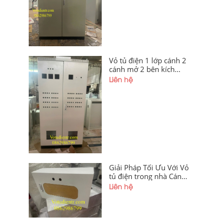
Vỏ tủ điện 1 lớp cánh 2
cánh mở 2 bên kích
thước
Liên hệ
1600x1200x350x1,5mm
sơn tĩnh điện cánh
ngoài khoét lỗ có thanh
gá lắp thiết bị giá tốt tại
xưởng Hà Nội và Điện
Biên
Giải Pháp Tối Ưu Với Vỏ
tủ điện trong nhà Cánh
Ngoài Mica
Liên hệ
250x400x200x1mm