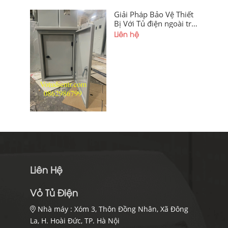
Giải Pháp Bảo Vệ Thiết
Bị Với Tủ điện ngoài trời
2 lớp cánh
Liên hệ
500x300x200x1.2mm
Liên Hệ
Vỏ Tủ Điện
Nhà máy :
Xóm 3, Thôn Đồng Nhân, Xã Đông
La, H. Hoài Đức, TP. Hà Nội