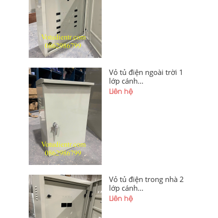
lỗ có hèm chống bụi giá
tốt tại xưởng Hà Nội và
Quảng Ninh
Vỏ tủ điện ngoài trời 1
lớp cánh
400x300x200x1,2mm
Liên hệ
sơn tĩnh điện có hèm
chống bụi, mái che giá
tốt tại xưởng Hà Nội và
Hải Phòng
Vỏ tủ điện trong nhà 2
lớp cánh
1200x600x300x1,2mm
Liên hệ
Sơn Tĩnh Điện Giá Tốt
Tại Xưởng Hà Nội Và