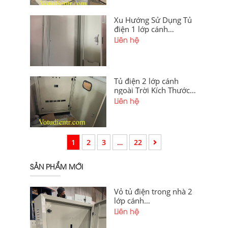
Xu Hướng Sử Dụng Tủ
điện 1 lớp cánh
1600x500x250x1.5mm
Liên hệ
Trong Nhà
Tủ điện 2 lớp cánh
ngoài Trời Kích Thước
1200x600x250x1,2mm
Liên hệ
Sơn Tĩnh Điện Có Tấm
Panel Khoét Lỗ Theo
Yêu Cầu Giá Tốt Tại Hà
Nội Và Hải Phòng
1
2
3
…
22
SẢN PHẨM MỚI
Vỏ tủ điện trong nhà 2
lớp cánh
1000x800x300x1,2mm
Liên hệ
sơn tĩnh điện cánh
ngoài, cánh trong khoét