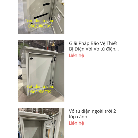
Hải Phòng
Giải Pháp Bảo Vệ Thiết
Bị Điện Với Vỏ tủ điện
ngoài trời 2 lớp cánh
Liên hệ
1200x600x250mm
Vỏ tủ điện ngoài trời 2
lớp cánh
1400x600x250x1,2mm
Liên hệ
sơn tĩnh điện có tấm
panel, chân đế, cánh