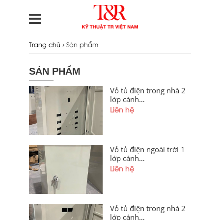
›
Trang chủ
Sản phẩm
SẢN PHẨM
Vỏ tủ điện trong nhà 2
lớp cánh
1000x800x300x1,2mm
Liên hệ
sơn tĩnh điện cánh
ngoài, cánh trong khoét
lỗ có hèm chống bụi giá
tốt tại xưởng Hà Nội và
Vỏ tủ điện ngoài trời 1
Quảng Ninh
lớp cánh
400x300x200x1,2mm
Liên hệ
sơn tĩnh điện có hèm
chống bụi, mái che giá
tốt tại xưởng Hà Nội và
Hải Phòng
Vỏ tủ điện trong nhà 2
lớp cánh