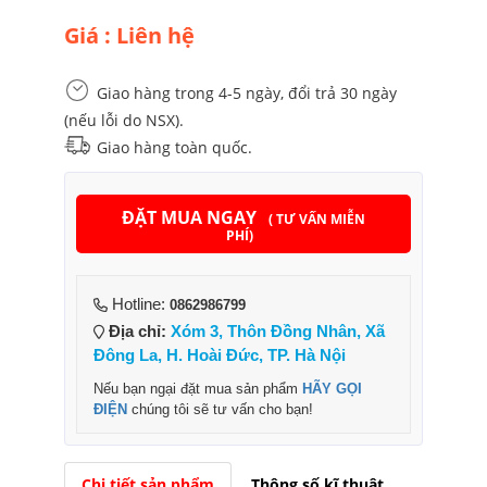
Giá : Liên hệ
Giao hàng trong 4-5 ngày, đổi trả 30 ngày
(nếu lỗi do NSX).
Giao hàng toàn quốc.
ĐẶT MUA NGAY
( TƯ VẤN MIỄN
PHÍ)
Hotline:
0862986799
Địa chỉ:
Xóm 3, Thôn Đồng Nhân, Xã
Đông La, H. Hoài Đức, TP. Hà Nội
Nếu bạn ngại đặt mua sản phẩm
HÃY GỌI
ĐIỆN
chúng tôi sẽ tư vấn cho bạn!
Chi tiết sản phẩm
Thông số kĩ thuật