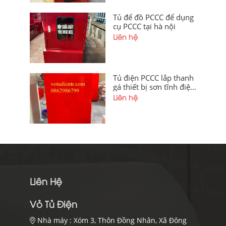
Tủ để đồ PCCC để dụng
cụ PCCC tại hà nội
Liên hệ
Tủ điện PCCC lắp thanh
gá thiết bị sơn tĩnh điện
tại Hà Nội
Liên hệ
Liên Hệ
Vỏ Tủ Điện
Nhà máy :
Xóm 3, Thôn Đồng Nhân, Xã Đông