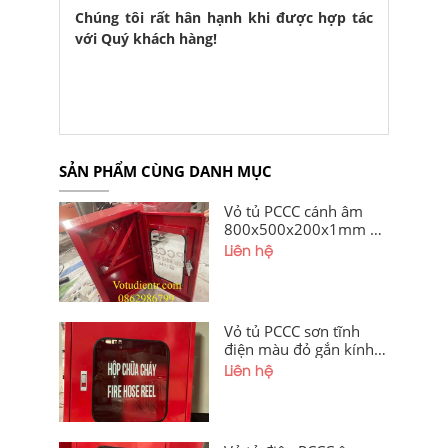
Chúng tôi rất hân hạnh khi được hợp tác
với Quý khách hàng!
SẢN PHẨM CÙNG DANH MỤC
Vỏ tủ PCCC cánh âm
800x500x200x1mm –
Giải Pháp Thẩm Mỹ Và
Liên hệ
An Toàn Chuẩn SEO
Vỏ tủ PCCC sơn tĩnh
điện màu đỏ gắn kính
600x400x200x1mm
Liên hệ
giá xưởng Hà Nội, TP
HCM