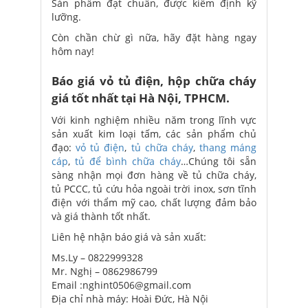
Sản phẩm đạt chuẩn, được kiểm định kỹ
lưỡng.
Còn chần chừ gì nữa, hãy đặt hàng ngay
hôm nay!
Báo giá vỏ tủ điện, hộp chữa cháy
giá tốt nhất tại Hà Nội, TPHCM.
Với kinh nghiệm nhiều năm trong lĩnh vực
sản xuất kim loại tấm, các sản phẩm chủ
đạo:
vỏ tủ điện
,
tủ chữa cháy
,
thang máng
cáp
,
tủ để bình chữa cháy
…Chúng tôi sẵn
sàng nhận mọi đơn hàng về tủ chữa cháy,
tủ PCCC, tủ cứu hỏa ngoài trời inox, sơn tĩnh
điện với thẩm mỹ cao, chất lượng đảm bảo
và giá thành tốt nhất.
Liên hệ nhận báo giá và sản xuất:
Ms.Ly – 0822999328
Mr. Nghị – 0862986799
Email :nghint0506@gmail.com
Địa chỉ nhà máy: Hoài Đức, Hà Nội