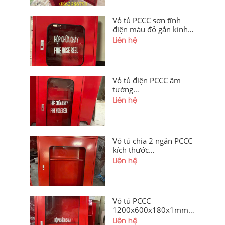
Vỏ tủ PCCC sơn tĩnh
điện màu đỏ gắn kính
600x400x200x1mm
Liên hệ
giá xưởng Hà Nội, TP
HCM
Vỏ tủ điện PCCC âm
tường
800x400x250mm chia
Liên hệ
2 ngăn gắn kính
Vỏ tủ chia 2 ngăn PCCC
kích thước
1200x500x250x0,8mm
Liên hệ
sơn tĩnh điện màu đỏ
cánh ngoài gắn kính giá
tốt tại xưởng hà nội và
thành phố hồ chí minh
Vỏ tủ PCCC
1200x600x180x1mm
sơn đỏ chia 2 ngăn gắn
Liên hệ