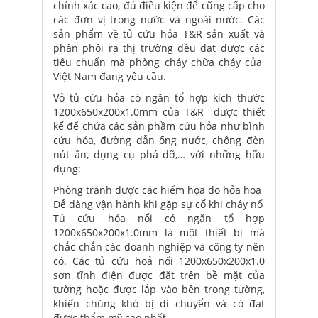
chính xác cao, đủ điều kiện để cũng cấp cho
các đơn vị trong nước và ngoài nước. Các
sản phẩm về tủ cứu hỏa T&R sản xuất và
phân phôi ra thị trường đều đạt được các
tiêu chuẩn mà phòng cháy chữa cháy của
Việt Nam đang yêu cầu.
Vỏ tủ cứu hỏa có ngăn tổ hợp kích thước
1200x650x200x1.0mm của T&R được thiết
kế để chứa các sản phầm cứu hỏa như bình
cứu hỏa, đường dẫn ống nước, chông đèn
nút ấn, dụng cụ phá dỡ,… với những hữu
dụng:
Phòng tránh được các hiểm họa do hỏa hoạ
Dễ dàng vận hành khi gặp sự cố khi cháy nổ
Tủ cứu hỏa nổi có ngăn tổ hợp
1200x650x200x1.0mm là một thiết bị mà
chắc chắn các doanh nghiệp và công ty nên
có. Các tủ cứu hoả nổi 1200x650x200x1.0
sơn tĩnh điện được đặt trên bề mặt của
tường hoặc được lắp vào bên trong tường,
khiến chúng khó bị di chuyển và có đạt
được thẩm mỹ cao nhất.