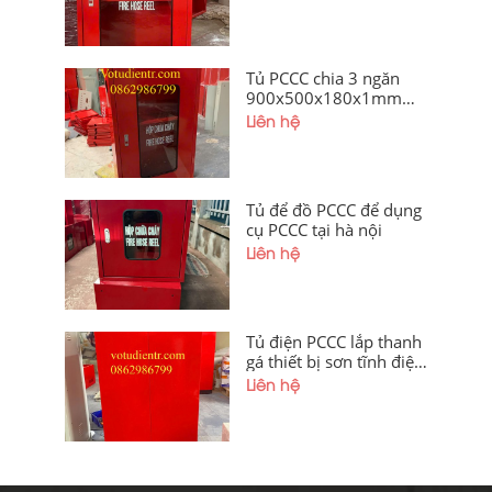
kính giá xưởng Hà Nội
Tủ PCCC chia 3 ngăn
900x500x180x1mm
cánh gắn kính giá tốt tại
Liên hệ
Hà Nội
Tủ để đồ PCCC để dụng
cụ PCCC tại hà nội
Liên hệ
Tủ điện PCCC lắp thanh
gá thiết bị sơn tĩnh điện
tại Hà Nội
Liên hệ