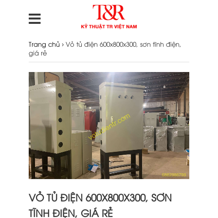
›
Trang chủ
Vỏ tủ điện 600x800x300, sơn tĩnh điện,
giá rẻ
VỎ TỦ ĐIỆN 600X800X300, SƠN
TĨNH ĐIỆN, GIÁ RẺ