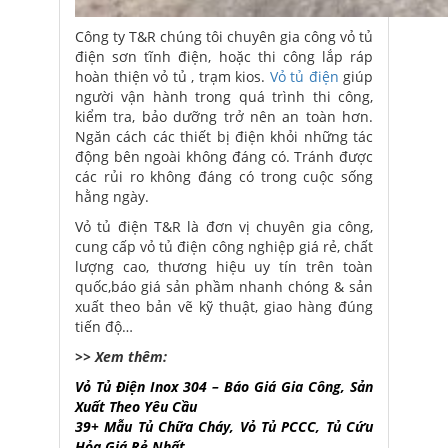
Công ty T&R chúng tôi chuyên gia công vỏ tủ
điện sơn tĩnh điện, hoặc thi công lắp ráp
hoàn thiện vỏ tủ , trạm kios.
Vỏ tủ điện
giúp
người vận hành trong quá trình thi công,
kiểm tra, bảo dưỡng trở nên an toàn hơn.
Ngăn cách các thiết bị điện khỏi những tác
động bên ngoài không đáng có. Tránh được
các rủi ro không đáng có trong cuộc sống
hằng ngày.
Vỏ tủ điện T&R là đơn vị chuyên gia công,
cung cấp vỏ tủ điện công nghiệp giá rẻ, chất
lượng cao, thương hiệu uy tín trên toàn
quốc,báo giá sản phầm nhanh chóng
& sản
xuất theo bản vẽ kỹ thuật, giao hàng đúng
tiến độ…
>> Xem thêm:
Vỏ Tủ Điện Inox 304 – Báo Giá Gia Công, Sản
Xuất Theo Yêu Cầu
39+ Mẫu Tủ Chữa Cháy, Vỏ Tủ PCCC, Tủ Cứu
Hỏa Giá Rẻ Nhất