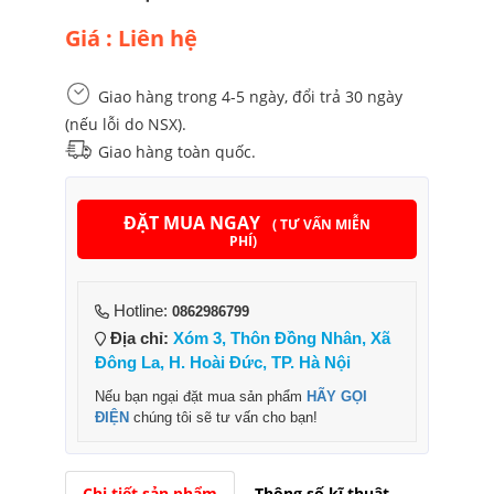
Giá : Liên hệ
Giao hàng trong 4-5 ngày, đổi trả 30 ngày
(nếu lỗi do NSX).
Giao hàng toàn quốc.
ĐẶT MUA NGAY
( TƯ VẤN MIỄN
PHÍ)
Hotline:
0862986799
Địa chỉ:
Xóm 3, Thôn Đồng Nhân, Xã
Đông La, H. Hoài Đức, TP. Hà Nội
Nếu bạn ngại đặt mua sản phẩm
HÃY GỌI
ĐIỆN
chúng tôi sẽ tư vấn cho bạn!
Chi tiết sản phẩm
Thông số kĩ thuật