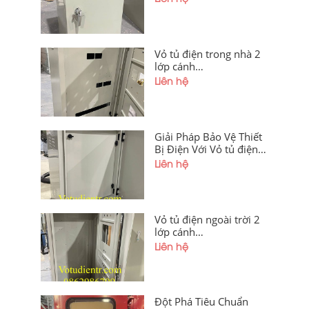
sơn tĩnh điện có hèm
chống bụi, mái che giá
tốt tại xưởng Hà Nội và
Hải Phòng
Vỏ tủ điện trong nhà 2
lớp cánh
1200x600x300x1,2mm
Liên hệ
Sơn Tĩnh Điện Giá Tốt
Tại Xưởng Hà Nội Và
Hải Phòng
Giải Pháp Bảo Vệ Thiết
Bị Điện Với Vỏ tủ điện
ngoài trời 2 lớp cánh
Liên hệ
1200x600x250mm
Vỏ tủ điện ngoài trời 2
lớp cánh
1400x600x250x1,2mm
Liên hệ
sơn tĩnh điện có tấm
panel, chân đế, cánh
trong khoét lỗ, hèm
chống bụi, cánh ngoài
Đột Phá Tiêu Chuẩn
mica giá tốt tại xưởng