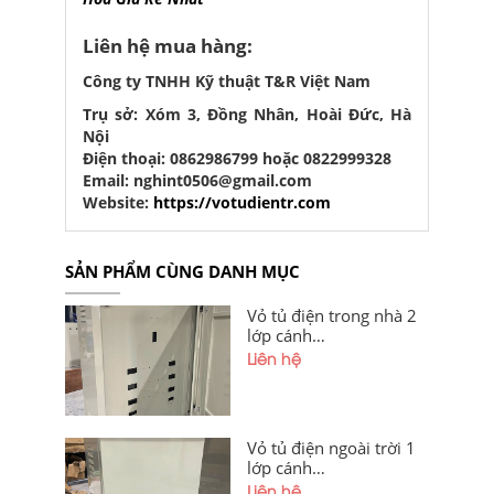
Liên hệ mua hàng:
Công ty TNHH Kỹ thuật T&R Việt Nam
Trụ sở: Xóm 3, Đồng Nhân, Hoài Đức, Hà
Nội
Điện thoại: 0862986799 hoặc 0822999328
Email: nghint0506@gmail.com
Website:
https://votudientr.com
SẢN PHẨM CÙNG DANH MỤC
Vỏ tủ điện trong nhà 2
lớp cánh
1000x800x300x1,2mm
Liên hệ
sơn tĩnh điện cánh
ngoài, cánh trong khoét
lỗ có hèm chống bụi giá
tốt tại xưởng Hà Nội và
Vỏ tủ điện ngoài trời 1
Quảng Ninh
lớp cánh
400x300x200x1,2mm
Liên hệ