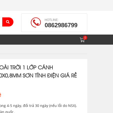
HOTLINE:
0862986799
OÀI TRỜI 1 LỚP CÁNH
0X0,8MM SƠN TĨNH ĐIỆN GIÁ RẺ
ệ
ong 4-5 ngày, đổi trả 30 ngày (nếu lỗi do NSX).
oàn quốc.