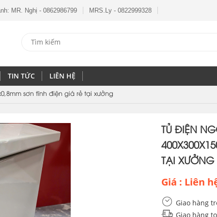
anh: MR. Nghị - 0862986799
MRS.Ly - 0822999328
TIN TỨC
LIÊN HỆ
x0,8mm sơn tĩnh điện giá rẻ tại xưởng
TỦ ĐIỆN NG
400X300X15
TẠI XƯỞNG
Giá : Liên h
Giao hàng tr
Giao hàng t