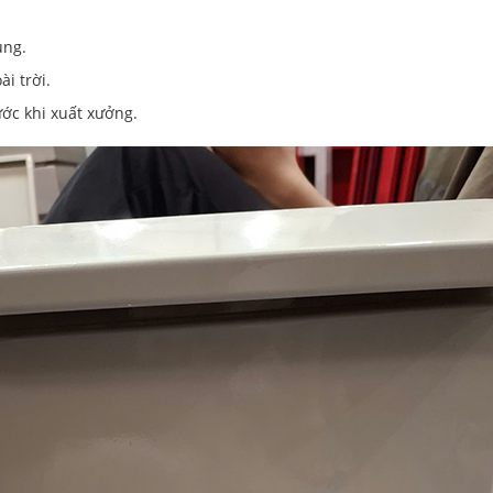
ụng.
i trời.
ước khi xuất xưởng.