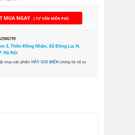
T MUA NGAY
( TƯ VẤN MIỄN PHÍ)
62986799
m 3, Thôn Đồng Nhân, Xã Đông La, H.
. Hà Nội
đặt mua sản phẩm
HÃY GỌI ĐIỆN
chúng tôi sẽ tư