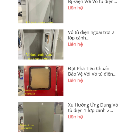
Bị Điện Với Vỏ tủ điện
ngoài trời 2 lớp cánh
Liên hệ
1200x600x250mm
Vỏ tủ điện ngoài trời 2
lớp cánh
1400x600x250x1,2mm
Liên hệ
sơn tĩnh điện có tấm
panel, chân đế, cánh
trong khoét lỗ, hèm
chống bụi, cánh ngoài
Đột Phá Tiêu Chuẩn
mica giá tốt tại xưởng
Bảo Vệ Với Vỏ tủ điện
Hà Nội và Hải Phòng
ngoài trời cánh mica
Liên hệ
Màu Đỏ
1200x400x250x1.2mm
Xu Hướng Ứng Dụng Vỏ
tủ điện 1 lớp cánh 2
Cánh Mở 2 Bên
Liên hệ
1800x1200x350x1.5mm