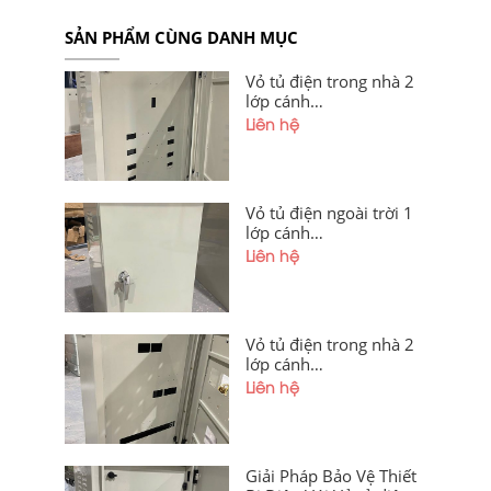
SẢN PHẨM CÙNG DANH MỤC
Vỏ tủ điện trong nhà 2
lớp cánh
1000x800x300x1,2mm
Liên hệ
sơn tĩnh điện cánh
ngoài, cánh trong khoét
lỗ có hèm chống bụi giá
tốt tại xưởng Hà Nội và
Vỏ tủ điện ngoài trời 1
Quảng Ninh
lớp cánh
400x300x200x1,2mm
Liên hệ
sơn tĩnh điện có hèm
chống bụi, mái che giá
tốt tại xưởng Hà Nội và
Hải Phòng
Vỏ tủ điện trong nhà 2
lớp cánh
1200x600x300x1,2mm
Liên hệ
Sơn Tĩnh Điện Giá Tốt
Tại Xưởng Hà Nội Và
Hải Phòng
Giải Pháp Bảo Vệ Thiết