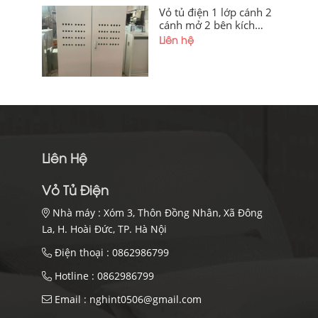
Vỏ tủ điện 1 lớp cánh 2
cánh mở 2 bên kích
thước
Liên hệ
1600x1200x350x1,5mm
sơn tĩnh điện cánh
ngoài khoét lỗ có thanh
gá lắp thiết bị giá tốt tại
xưởng Hà Nội và Điện
Biên
Liên Hệ
Vỏ Tủ Điện
Nhà máy :
Xóm 3, Thôn Đồng Nhân, Xã Đông
La, H. Hoài Đức, TP. Hà Nội
Điện thoại :
0862986799
Hotline :
0862986799
Email :
nghint0506@gmail.com